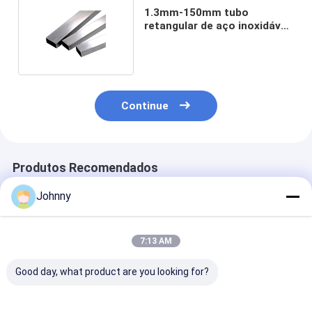
1.3mm-150mm tubo
retangular de aço inoxidável
SS304 316 304L 316L
Continue
Produtos Recomendados
Johnny
7:13 AM
Good day, what product are you looking for?
tubulação
SS304 Tubos
Tubo retangul