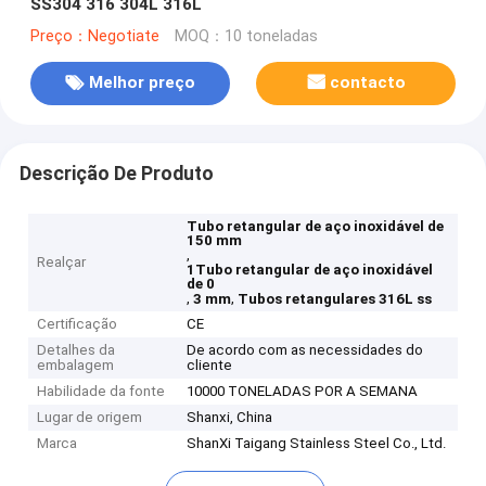
SS304 316 304L 316L
Preço：Negotiate
MOQ：10 toneladas
Melhor preço
contacto
Descrição De Produto
Tubo retangular de aço inoxidável de
150 mm
,
Realçar
1Tubo retangular de aço inoxidável
de 0
,
,
3 mm
Tubos retangulares 316L ss
Certificação
CE
Detalhes da
De acordo com as necessidades do
embalagem
cliente
Habilidade da fonte
10000 TONELADAS POR A SEMANA
Lugar de origem
Shanxi, China
Marca
ShanXi Taigang Stainless Steel Co., Ltd.