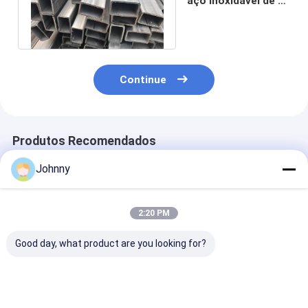
aço inoxidável de 6
polegadas
Continue
Produtos Recomendados
Johnny
2:20 PM
Good day, what product are you looking for?
tubulação
SS304 Tubos
SS201 301L T
retangular de aço
retangulares de aço
retangulares d
inoxidável de 12m
inoxidável
inoxidável 301
NO.1