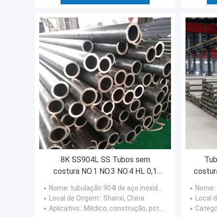
8K SS904L SS Tubos sem
Tub
costura NO.1 NO.3 NO.4 HL 0,1
costur
mm-80 mm
Nome
: tubulação 904l de aço inoxidável
Nome
:
Local de Origem:
: Shanxi, China
Local 
Aplicativo:
: Médico, construção, potência nuclear, energias hidráulicas
Catego