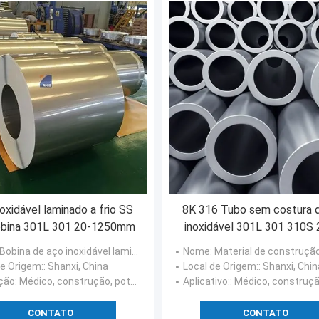
oxidável laminado a frio SS
8K 316 Tubo sem costura 
obina 301L 301 20-1250mm
inoxidável 301L 301 310S
 Bobina de aço inoxidável laminada
Nome
: Material de construção de aço inoxidável de alta qualidade Tubo sem costura 
de Origem:
: Shanxi, China
Local de Origem:
: Shanxi, Chin
ação
: Médico, construção, potência nuclear, energias hidráulicas
Aplicativo:
: Médico, construção, potência nuclear, energi
CONTATO
CONTATO