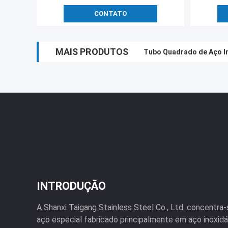
CONTATO
MAIS PRODUTOS
Tubo Quadrado de Aço In
Tubo laminado a frio qu
INTRODUÇÃO
A Shanxi Taigang Stainless Steel Co., Ltd. concentr
aço especial fabricado principalmente em aço inoxidáv