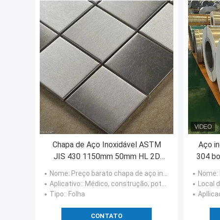
Chapa de Aço Inoxidável ASTM
Aço in
JIS 430 1150mm 50mm HL 2D
304 b
1D
Nome
: Preço barato chapa de aço inoxidável 430 astm jis de excelente qualidade
Nome
:
Aplicativo:
: Médico, construção, potência nuclear, energias hidráulicas
Local 
Tipo:
: Folha
Apllic
CONTATO