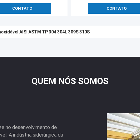
CONTATO
CONTATO
oxidável AISI ASTM TP 304 304L 309S 310S
ente SS 304 quadrado 304L 316 316L Polido sem costura
QUEM NÓS SOMOS
a-se no desenvolvimento de
el, A indústria siderúrgica da