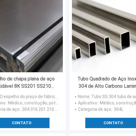
ho de chapa plana de aço
Tubo Quadrado de Aço Inox
xidável 8K SS201 SS210
304 de Alto Carbono Lami
SS430
Quente BA 2B NO.4
 espelho do preço de fábrica 8k terminou preços de aço inoxidável da folha do auto
Nome
: Tubo SS 304 tubo de aço inoxidável kg preço a
ivo:
: Médico, construção, potência nuclear, energias hidráulicas
Aplicativo:
: Médico, construção, potência nuclear, energi
ria de aço:
: 304 316 201 210 430
Categoria de aço:
: 304L
CONTATO
CONTATO