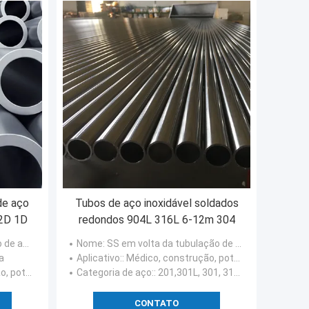
de aço
Tubos de aço inoxidável soldados
 2D 1D
redondos 904L 316L 6-12m 304
de aço inoxidável
Nome
: SS em volta da tubulação de solda de aço inoxidável 904L 316L 304
a
Aplicativo:
: Médico, construção, potência nuclear, energias hidráulicas
as hidráulicas
Categoria de aço:
: 201,301L, 301, 310S, 316L, 316, 321, 436L, 304, 439, 436, 445
CONTATO