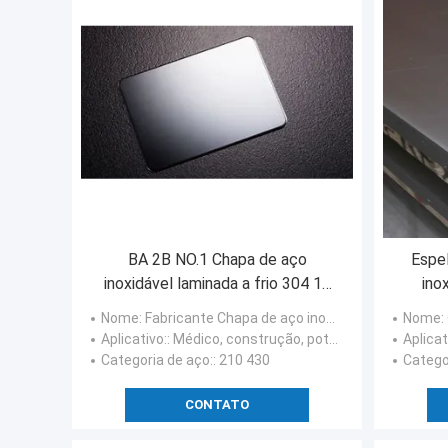
BA 2B NO.1 Chapa de aço
Espel
inoxidável laminada a frio 304 15
ino
mm 1300 mm
Nome
: Fabricante Chapa de aço inoxidável 304 laminada a frio personalizada
Nome
: O
Aplicativo:
: Médico, construção, potência nuclear, energias hidráulicas
Aplicat
Categoria de aço:
: 210 430
Catego
CONTATO