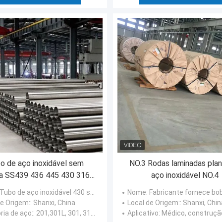
o de aço inoxidável sem
NO.3 Rodas laminadas plan
a SS439 436 445 430 316L
aço inoxidável NO.4
316 321 436L 304
 Tubo de aço inoxidável 430 sem costura
Nome
: Fabricante fornece bobina de aço ss Bobina de aço
de Origem:
: Shanxi, China
Local de Origem:
: Shanxi, Chin
ria de aço:
: 201,301L, 301, 310S, 316L, 316, 321, 436L, 304, 439, 436, 445
Aplicativo
: Médico, construção, potência nuclear, energia