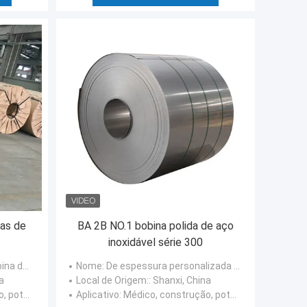
as de
BA 2B NO.1 bobina polida de aço
inoxidável série 300
 inoxidável
Nome
: De espessura personalizada tiras de aço inoxidável bobina de aço
a
Local de Origem:
: Shanxi, China
s hidráulicas
Aplicativo
: Médico, construção, potência nuclear, energias hidráulicas