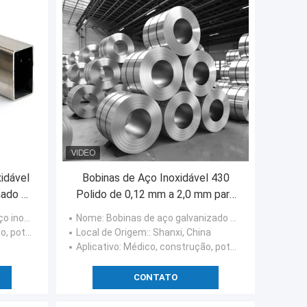
idável
Bobinas de Aço Inoxidável 430
nado a
Polido de 0,12 mm a 2,0 mm para
Dobra
lto carbono
Nome
: Bobinas de aço galvanizado bobinas de aço inoxidável de superfície polida laminadas a frio
as hidráulicas
Local de Origem:
: Shanxi, China
Aplicativo
: Médico, construção, potência nuclear, energias hidráulicas
CONTATO