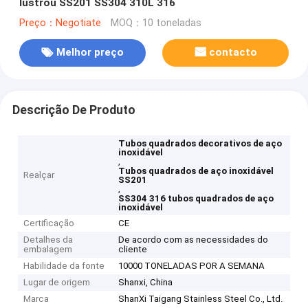
lustrou SS201 SS304 310L 316
Preço：Negotiate
MOQ：10 toneladas
Melhor preço
contacto
Descrição De Produto
Tubos quadrados decorativos de aço
inoxidável
,
Tubos quadrados de aço inoxidável
Realçar
SS201
,
SS304 316 tubos quadrados de aço
inoxidável
Certificação
CE
Detalhes da
De acordo com as necessidades do
embalagem
cliente
Habilidade da fonte
10000 TONELADAS POR A SEMANA
Lugar de origem
Shanxi, China
Marca
ShanXi Taigang Stainless Steel Co., Ltd.