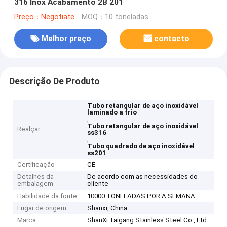
316 Inox Acabamento 2B 201
Preço：Negotiate
MOQ：10 toneladas
Melhor preço
contacto
Descrição De Produto
Tubo retangular de aço inoxidável
laminado a frio
,
Tubo retangular de aço inoxidável
Realçar
ss316
,
Tubo quadrado de aço inoxidável
ss201
Certificação
CE
Detalhes da
De acordo com as necessidades do
embalagem
cliente
Habilidade da fonte
10000 TONELADAS POR A SEMANA
Lugar de origem
Shanxi, China
Marca
ShanXi Taigang Stainless Steel Co., Ltd.