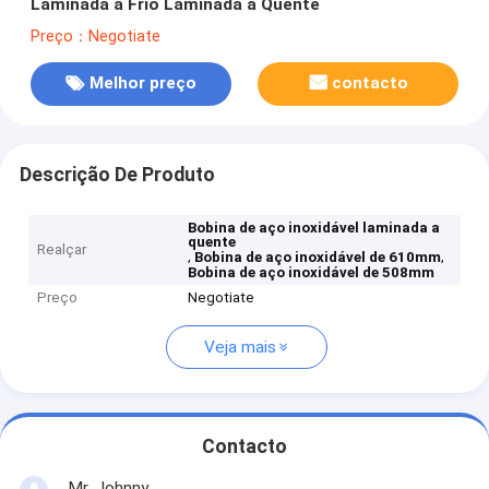
Laminada a Frio Laminada a Quente
Preço：Negotiate
Melhor preço
contacto
Descrição De Produto
Bobina de aço inoxidável laminada a
quente
Realçar
,
,
Bobina de aço inoxidável de 610mm
Bobina de aço inoxidável de 508mm
Preço
Negotiate
Veja mais
Contacto
Mr. Johnny