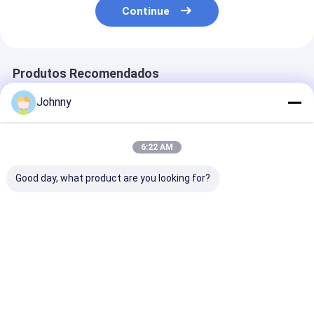
Continue
Produtos Recomendados
Johnny
6:22 AM
Good day, what product are you looking for?
Bobinas de Aço
Bobina com
Bobina de Aço
Inoxidável 430 Polido
Acabamento BA
Inoxidável La
de 0,12 mm a 2,0 mm
316L
a Quente 304
para Dobra
600mm-1250m
BA HL AISI
Melhor preço
Melhor preço
Melhor pr
Casa
Mapa do
Fale
Desktop