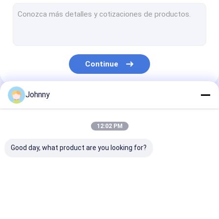
Tubo sem costura de aço inoxidável
Tubos soldados de aço inoxidável
BOBINA DE AÇO INOXIDÁVEL
Continue
Bobina de aço inoxidável 304 1/2H 3/4H H
301 1/2H 3/4H H bobina de aço inoxidável
Johnny
Nossas Categorias
TIRA DE AÇO INOXIDÁVEL
12:02 PM
Aço de liga do titânio
Good day, what product are you looking for?
Superligações à base de níquel
Rod Bar de aço inoxidável
Chapa plana de aço
tubo quadrado de
Tubo retangul
Ângulo de aço inoxidável
inoxidável
aço inoxidável
aço inoxidável