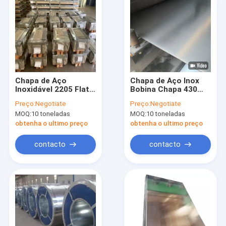
Chapa de Aço
Chapa de Aço Inox
Inoxidável 2205 Flat
Bobina Chapa 430
de Bitola 30 0.3mm
304 316 310 309 321
Preço:
Negotiate
Preço:
Negotiate
para Decoração de
3,00mm
MOQ:
10 toneladas
MOQ:
10 toneladas
Parede
obtenha o ultimo preço
obtenha o ultimo preço
contacto
contacto
Para casa
Produtos
Vídeos