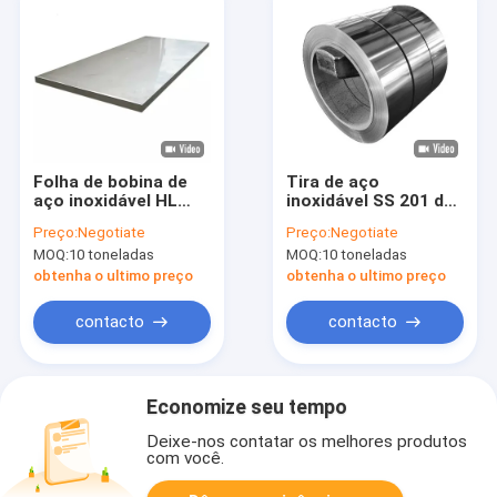
Folha de bobina de
Tira de aço
aço inoxidável HL
inoxidável SS 201 da
430 409 Espelho
bobina da correia da
Preço:
Negotiate
Preço:
Negotiate
laminado a frio
faixa de ASTM 301
MOQ:
10 toneladas
MOQ:
10 toneladas
304 309S 316 316L
430 3.00mm
obtenha o ultimo preço
obtenha o ultimo preço
contacto
contacto
Economize seu tempo
Deixe-nos contatar os melhores produtos
com você.