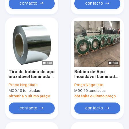
contacto
contacto
Tira de bobina de aço
Bobina de Aço
inoxidável laminada a
Inoxidável Laminada
frio 201 430 410 202
a Quente 310S
Preço:
Negotiate
Preço:
Negotiate
304 316l 2b Ba 0,3
600mm-1250mm
MOQ:
10 toneladas
MOQ:
10 toneladas
mm - 3 mm de
SS201
espessura
obtenha o ultimo preço
obtenha o ultimo preço
contacto
contacto