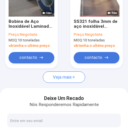
Sobre nós
Visita à fábrica
Bobina de Aço
SS321 folha 3mm de
Inoxidável Laminado
aço inoxidável
Controle de qualidade
a Quente 410 de 0,12
expandida aplainada
Preço:
Negotiate
Preço:
Negotiate
mm a 2,0 mm
de aço inoxidável do
MOQ:
10 toneladas
MOQ:
10 toneladas
metal 6000mm
Contacte-nos
obtenha o ultimo preço
obtenha o ultimo preço
Notícias
contacto
contacto
Casos
Veja mais
Chapa plana de aço inoxidável
Deixe Um Recado
Nós Responderemos Rapidamente
tubo quadrado de aço inoxidável
Tubo retangular de aço inoxidável