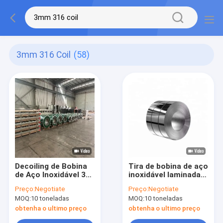
3mm 316 Coil
(58)
Decoiling de Bobina
Tira de bobina de aço
de Aço Inoxidável 301
inoxidável laminada a
para Soldagem
frio 201 301 304 430
Preço:
Negotiate
Preço:
Negotiate
0.3mm-3mm ASTM
0,3 mm
MOQ:
10 toneladas
MOQ:
10 toneladas
obtenha o ultimo preço
obtenha o ultimo preço