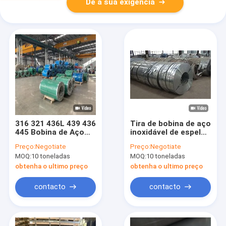
Dê a sua exigência
316 321 436L 439 436
Tira de bobina de aço
445 Bobina de Aço
inoxidável de espelho
Inoxidável SS316L
acabado BA 201 304
Preço:
Negotiate
Preço:
Negotiate
310s 410 430 1,5 mm
MOQ:
10 toneladas
MOQ:
10 toneladas
obtenha o ultimo preço
obtenha o ultimo preço
contacto
contacto