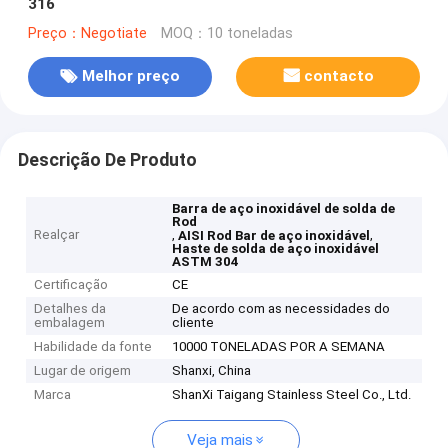
316
Preço：Negotiate
MOQ：10 toneladas
Melhor preço
contacto
Descrição De Produto
Barra de aço inoxidável de solda de
Rod
Realçar
,
,
AISI Rod Bar de aço inoxidável
Haste de solda de aço inoxidável
ASTM 304
Certificação
CE
Detalhes da
De acordo com as necessidades do
embalagem
cliente
Habilidade da fonte
10000 TONELADAS POR A SEMANA
Lugar de origem
Shanxi, China
Marca
ShanXi Taigang Stainless Steel Co., Ltd.
Veja mais