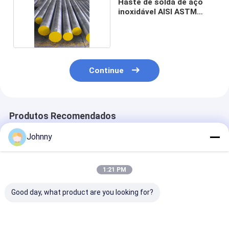
Haste de solda de aço
inoxidável AISI ASTM
SS304 316
Continue
Produtos Recomendados
Johnny
1:21 PM
Good day, what product are you looking for?
Barras redondas
Barras redondas de
Barra redonda
laminadas a quente
aço inoxidável ASTM
aço inoxidável