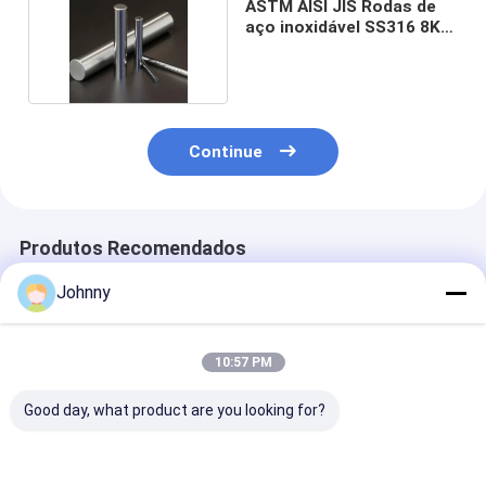
ASTM AISI JIS Rodas de
aço inoxidável SS316 8K
HL 2D 1D
Continue
Produtos Recomendados
Johnny
10:57 PM
Good day, what product are you looking for?
Barras redondas
Barras redondas de
Barra redonda
laminadas a quente
aço inoxidável ASTM
aço inoxidável