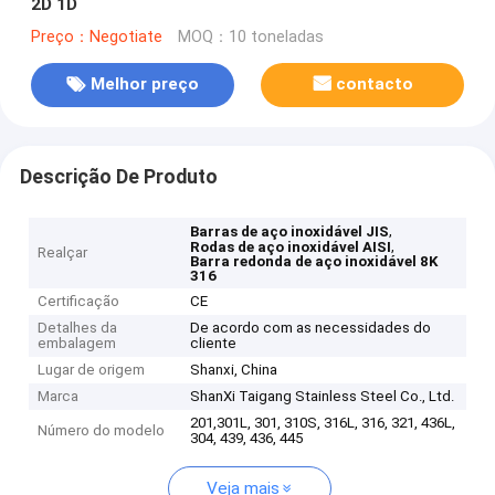
2D 1D
Preço：Negotiate
MOQ：10 toneladas
Melhor preço
contacto
Descrição De Produto
,
Barras de aço inoxidável JIS
,
Rodas de aço inoxidável AISI
Realçar
Barra redonda de aço inoxidável 8K
316
Certificação
CE
Detalhes da
De acordo com as necessidades do
embalagem
cliente
Lugar de origem
Shanxi, China
Marca
ShanXi Taigang Stainless Steel Co., Ltd.
201,301L, 301, 310S, 316L, 316, 321, 436L,
Número do modelo
304, 439, 436, 445
Veja mais