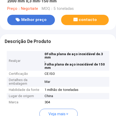
2000 mm 0,3 mm-150 mm
Preço：Negotiate
MOQ：5 toneladas
Melhor preço
contacto
Descrição De Produto
0Folha plana de aço inoxidável de.3
mm
Realçar
,
Folha plana de aço inoxidável de 150
mm
Certificação
CE ISO
Detalhes da
Mar
embalagem
Habilidade da fonte
1 milhão de toneladas
Lugar de origem
China
Marca
304
Veja mais