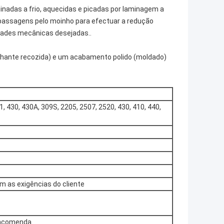
laminadas a frio, aquecidas e picadas por laminagem a
e passagens pelo moinho para efectuar a redução
edades mecânicas desejadas..
ilhante recozida) e um acabamento polido (moldado)
1, 430, 430A, 309S, 2205, 2507, 2520, 430, 410, 440,
m as exigências do cliente
encomenda.