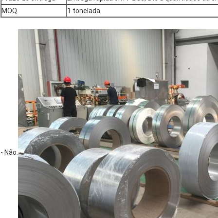
MOQ
1 tonelada
- Não.