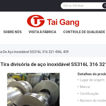
P
SOBRE NÓS
VISITA À FÁBRICA
CONTROLE DE QUALIDADE
ria De Aço Inoxidável SS316L 316 321 436L 439
Tira divisória de aço inoxidável SS316L 316 3
Detalhes do prod
Lugar de origem:
Marca:
Certificação:
Número do model