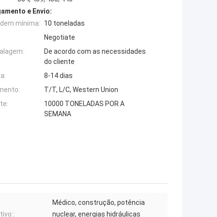
amento e Envio:
rdem mínima:
10 toneladas
Negotiate
alagem:
De acordo com as necessidades
do cliente
a:
8-14 dias
mento:
T/T, L/C, Western Union
te:
10000 TONELADAS POR A
SEMANA
Médico, construção, potência
tivo::
nuclear, energias hidráulicas