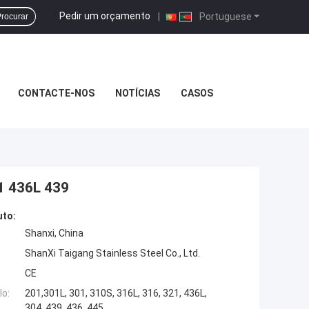
Pedir um orçamento
|
Portuguese
rocurar
CONTACTE-NOS
NOTÍCIAS
CASOS
21 436L 439
uto:
Shanxi, China
ShanXi Taigang Stainless Steel Co., Ltd.
CE
o:
201,301L, 301, 310S, 316L, 316, 321, 436L,
304, 439, 436, 445