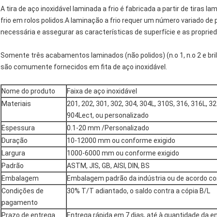
A tira de aço inoxidável laminada a frio é fabricada a partir de tiras 
frio em rolos polidos.A laminação a frio requer um número variado d
necessária e assegurar as características de superfície e as propri
Somente três acabamentos laminados (não polidos) (n.o 1, n.o 2 e br
são comumente fornecidos em fita de aço inoxidável.
Nome do produto
Faixa de aço inoxidável
Materiais
201, 202, 301, 302, 304, 304L, 310S, 316, 316L, 32
904Lect, ou personalizado
Espessura
0.1-20 mm /Personalizado
Duração
10-12000 mm ou conforme exigido
Largura
1000-6000 mm ou conforme exigido
Padrão
ASTM, JIS, GB, AISI, DIN, BS
Embalagem
Embalagem padrão da indústria ou de acordo co
Condições de
30% T/T adiantado, o saldo contra a cópia B/L
pagamento
Prazo de entrega
Entrega rápida em 7 dias, até à quantidade da 