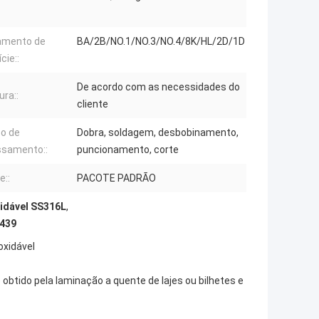
amento de
BA/2B/NO.1/NO.3/NO.4/8K/HL/2D/1D
cie::
De acordo com as necessidades do
ra::
cliente
ço de
Dobra, soldagem, desbobinamento,
ssamento::
puncionamento, corte
e::
PACOTE PADRÃO
xidável SS316L
,
 439
oxidável
obtido pela laminação a quente de lajes ou bilhetes e