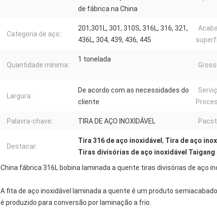
de fábrica na China
201,301L, 301, 310S, 316L, 316, 321,
Acab
Categoria de aço::
436L, 304, 439, 436, 445
superfí
1 tonelada
Quantidade mínima::
Grossu
De acordo com as necessidades do
Servi
Largura::
cliente
Proce
Palavra-chave::
TIRA DE AÇO INOXIDÁVEL
Pacot
Tira 316 de aço inoxidável
,
Tira de aço ino
Destacar:
Tiras divisórias de aço inoxidável Taigang
China fábrica 316L bobina laminada a quente tiras divisórias de aço in
A fita de aço inoxidável laminada a quente é um produto semiacabado 
é produzido para conversão por laminação a frio.