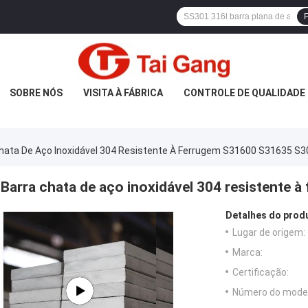
P
SOBRE NÓS
VISITA À FÁBRICA
CONTROLE DE QUALIDADE
hata De Aço Inoxidável 304 Resistente À Ferrugem S31600 S31635 S
Barra chata de aço inoxidável 304 resistente
Detalhes do prod
Lugar de origem:
Marca:
Certificação:
Número do model