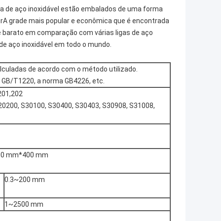
na de aço inoxidável estão embalados de uma forma
riorA grade mais popular e econômica que é encontrada
l é barato em comparação com várias ligas de aço
 de aço inoxidável em todo o mundo.
lculadas de acordo com o método utilizado.
GB/T1220, a norma GB4226, etc.
 201,202
 S20200, S30100, S30400, S30403, S30908, S31008,
00 mm*400 mm
0.3~200 mm
1~2500 mm