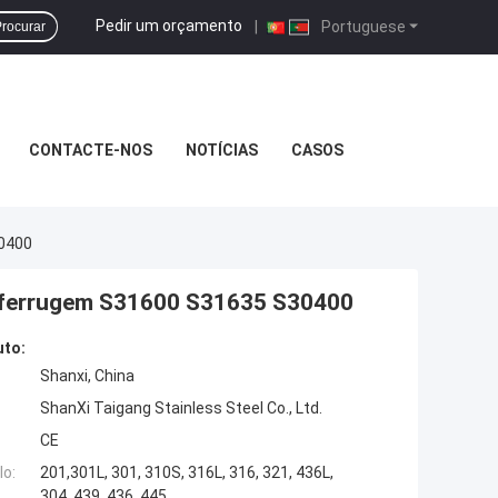
Pedir um orçamento
|
Portuguese
rocurar
CONTACTE-NOS
NOTÍCIAS
CASOS
30400
 à ferrugem S31600 S31635 S30400
uto:
Shanxi, China
ShanXi Taigang Stainless Steel Co., Ltd.
CE
o:
201,301L, 301, 310S, 316L, 316, 321, 436L,
304, 439, 436, 445