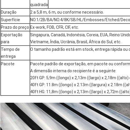
quadrada
Duração
2 a 5,8 m, 6 m, ou conforme necessário.
Superfície
NO.1/2B/BA/NO.4/8K/SB/HL/Embosses/Etched/Decorat
Prazo do preço
Ex-work, FOB, CFR, CIF, etc.
Exportação
Singapura, Canadá, Indonésia, Coreia, EUA, Reino Unido
para
Vietname, Índia, Ucrânia, Brasil, África do Sul, etc.
Tempo de
O tamanho padrão está em stock, entrega rápida ou
entrega
Pacote
Pacote padrão de exportação, em pacote ou conforme
A dimensão interna do recipiente é a seguinte:
20ft GP: 5,9m ((longo) x 2,13m ((largo) x 2,18m ((alt
40ft GP: 11.8m ((longo) x 2.13m ((largura) x 2.18m ((
40ft HG: 11,8m ((longo) x 2,13m ((largo) x 2,72m ((al