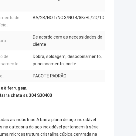
amento de
BA/2B/NO.1/NO.3/NO.4/8K/HL/2D/1D
cie::
De acordo com as necessidades do
ra::
cliente
ço de
Dobra, soldagem, desbobinamento,
ssamento::
puncionamento, corte
e::
PACOTE PADRÃO
te à ferrugem
,
Barra chata ss 304 S30400
odas as indústrias.A barra plana de aço inoxidável
as na categoria do aço inoxidável pertencem à série
 uma microestrutura cristalina cúbica centrada na