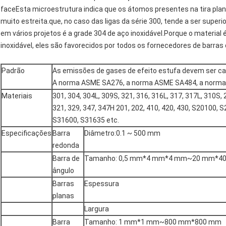
faceEsta microestrutura indica que os átomos presentes na tira pla
muito estreita.que, no caso das ligas da série 300, tende a ser supe
em vários projetos é a grade 304 de aço inoxidável.Porque o materia
inoxidável, eles são favorecidos por todos os fornecedores de barras
Padrão
As emissões de gases de efeito estufa devem ser ca
A norma ASME SA276, a norma ASME SA484, a norma 
Materiais
301, 304, 304L, 309S, 321, 316, 316L, 317, 317L, 310S,
321, 329, 347, 347H 201, 202, 410, 420, 430, S20100,
S31600, S31635 etc.
Especificações
Barra
Diâmetro:0.1 ~ 500 mm
redonda
Barra de
Tamanho: 0,5 mm*4 mm*4 mm~20 mm*4
ângulo
Barras
Espessura
planas
Largura
Barra
Tamanho: 1 mm*1 mm~800 mm*800 mm