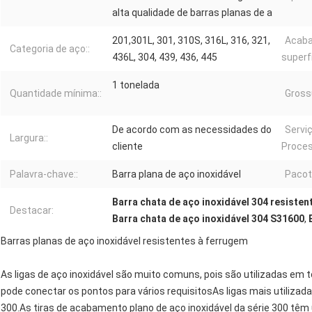
alta qualidade de barras planas de a
201,301L, 301, 310S, 316L, 316, 321,
Acab
Categoria de aço::
436L, 304, 439, 436, 445
superfí
1 tonelada
Quantidade mínima::
Grossu
De acordo com as necessidades do
Servi
Largura::
cliente
Proce
Palavra-chave::
Barra plana de aço inoxidável
Pacot
Barra chata de aço inoxidável 304 resisten
Destacar:
Barra chata de aço inoxidável 304 S31600
,
Barras planas de aço inoxidável resistentes à ferrugem
As ligas de aço inoxidável são muito comuns, pois são utilizadas em t
pode conectar os pontos para vários requisitosAs ligas mais utilizad
300.As tiras de acabamento plano de aço inoxidável da série 300 têm