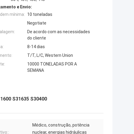
amento e Envio:
rdem mínima:
10 toneladas
Negotiate
alagem:
De acordo com as necessidades
do cliente
a:
8-14 dias
mento:
T/T, L/C, Western Union
te:
10000 TONELADAS POR A
SEMANA
S31600 S31635 S30400
Médico, construção, potência
tivo::
nuclear, energias hidráulicas