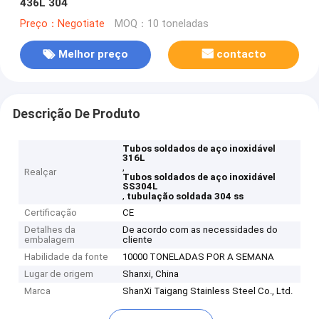
436L 304
Preço：Negotiate
MOQ：10 toneladas
Melhor preço
contacto
Descrição De Produto
Tubos soldados de aço inoxidável
316L
,
Realçar
Tubos soldados de aço inoxidável
SS304L
,
tubulação soldada 304 ss
Certificação
CE
Detalhes da
De acordo com as necessidades do
embalagem
cliente
Habilidade da fonte
10000 TONELADAS POR A SEMANA
Lugar de origem
Shanxi, China
Marca
ShanXi Taigang Stainless Steel Co., Ltd.