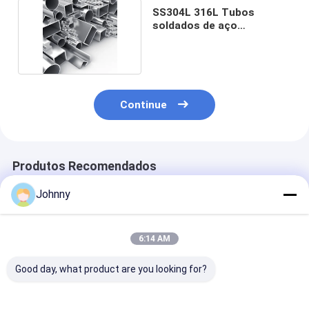
SS304L 316L Tubos
soldados de aço
inoxidável 321 436L 304
Continue
Produtos Recomendados
Johnny
6:14 AM
Good day, what product are you looking for?
Tubos soldados SS
Tubos Soldados de
Tubulação so