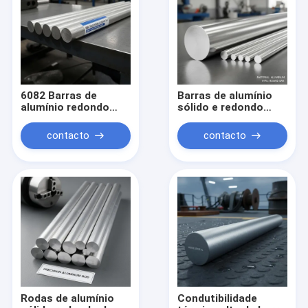
6082 Barras de
Barras de alumínio
alumínio redondo
sólido e redondo
sólido para peças
polidas, resistentes
estruturais de
à corrosão, leves,
contacto
contacto
trabalho pesado com
para uso industrial
alta resistência à
corrosão e
tolerância de
precisão ± 0,1 mm
Rodas de alumínio
Condutibilidade