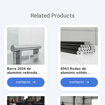
Related Products
Barra 2024 de
6063 Rodas de
alumínio redonda
alumínio sólido
contínua para fazer à
redondo anodizadas
máquina da precisão
para uso
contacto
contacto
alta da resistência
arquitetônico com
da fadiga estrutural
tolerância de ± 0,1
aeroespacial
mm