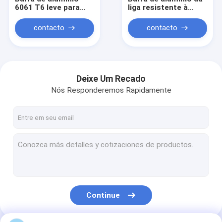
6061 T6 leve para
liga resistente à
peças de usinagem
corrosão para fazer
CNC
à máquina industrial
contacto
contacto
Deixe Um Recado
Nós Responderemos Rapidamente
Para casa
Produtos
Continue
Vídeos