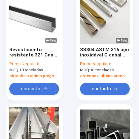
Revestimento
SS304 ASTM 316 aço
resistente 321 Canal
inoxidável C canal
inoxidável Secção
Q420C Q460C SS400
Preço:
Negotiate
Preço:
Negotiate
316L 316
MOQ:
10 toneladas
MOQ:
10 toneladas
obtenha o ultimo preço
obtenha o ultimo preço
contacto
contacto
Para casa
Produtos
Vídeos