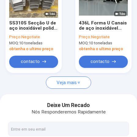
Sobre nós
Visita à fábrica
SS310S Secção U de
436L Forma U Canais
aço inoxidável polido
de aço inoxidável
Controle de qualidade
Canal 301 laminado a
escovados 436 310S
Preço:
Negotiate
Preço:
Negotiate
frio
MOQ:
10 toneladas
MOQ:
10 toneladas
Contacte-nos
obtenha o ultimo preço
obtenha o ultimo preço
Notícias
contacto
contacto
Casos
Veja mais
Chapa plana de aço inoxidável
Deixe Um Recado
Nós Responderemos Rapidamente
tubo quadrado de aço inoxidável
Tubo retangular de aço inoxidável