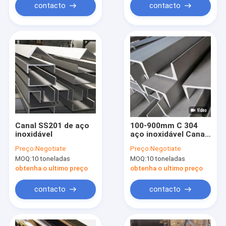
contacto
contacto
Canal SS201 de aço
100-900mm C 304
inoxidável
aço inoxidável Canal
201 301L 301
Preço:
Negotiate
Preço:
Negotiate
MOQ:
10 toneladas
MOQ:
10 toneladas
obtenha o ultimo preço
obtenha o ultimo preço
contacto
contacto