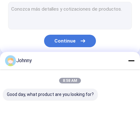
Tubo sem costura de aço inoxidável
Tubos soldados de aço inoxidável
BOBINA DE AÇO INOXIDÁVEL
Continue
Bobina de aço inoxidável 304 1/2H 3/4H H
301 1/2H 3/4H H bobina de aço inoxidável
Johnny
Nossas Categorias
TIRA DE AÇO INOXIDÁVEL
8:58 AM
Aço de liga do titânio
Good day, what product are you looking for?
Superligações à base de níquel
Rod Bar de aço inoxidável
Chapa plana de aço
tubo quadrado de
Tubo retangul
Ângulo de aço inoxidável
inoxidável
aço inoxidável
aço inoxidável