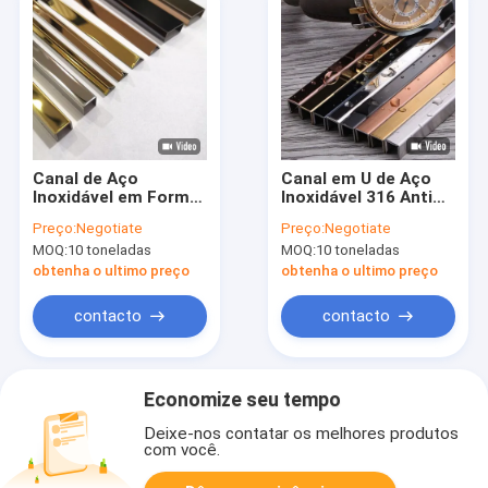
Canal de Aço
Canal em U de Aço
Inoxidável em Forma
Inoxidável 316 Anti
de U Laminado a
Corrosão
Preço:
Negotiate
Preço:
Negotiate
Quente SS304 316
MOQ:
10 toneladas
MOQ:
10 toneladas
obtenha o ultimo preço
obtenha o ultimo preço
contacto
contacto
Economize seu tempo
Deixe-nos contatar os melhores produtos
com você.