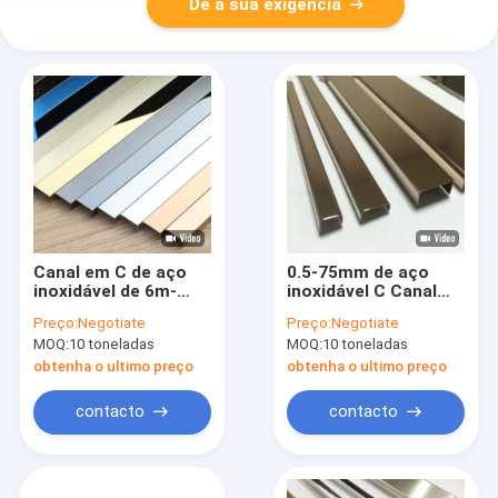
Dê a sua exigência
Canal em C de aço
0.5-75mm de aço
inoxidável de 6m-
inoxidável C Canal
12m 301 310S 316L
5.8m 6m Q235B
Preço:
Negotiate
Preço:
Negotiate
Q345B Q420C
MOQ:
10 toneladas
MOQ:
10 toneladas
obtenha o ultimo preço
obtenha o ultimo preço
contacto
contacto