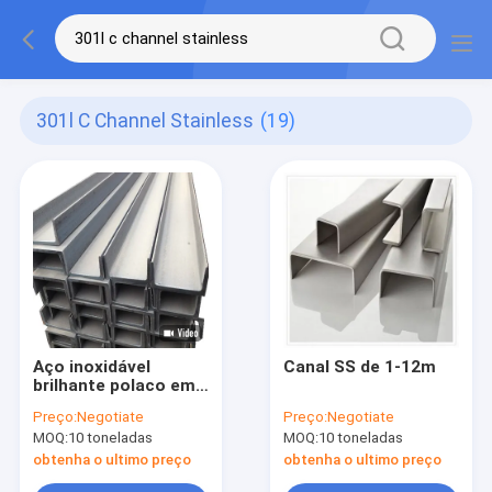
301l C Channel Stainless
(19)
Aço inoxidável
Canal SS de 1-12m
brilhante polaco em
conserva Secção C
Preço:
Negotiate
Preço:
Negotiate
301L 201 445
MOQ:
10 toneladas
MOQ:
10 toneladas
obtenha o ultimo preço
obtenha o ultimo preço